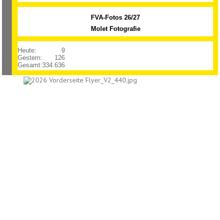
FVA-Fotos 26/27
Molet Fotografie
Heute:
9
Gestern:
126
Gesamt:
334.636