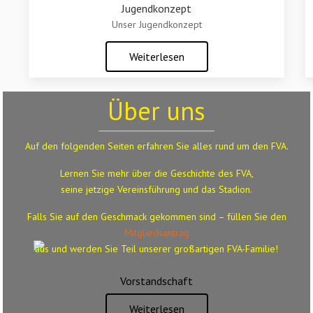
Jugendkonzept
Unser Jugendkonzept
Weiterlesen
Über uns
Auf den folgenden Seiten erfahren Sie alles rund um den FVA.
Lernen Sie mehr über die Geschichte des FVA,
seine jetzige Vereinsführung und das Stadion.
Falls Sie auf den Geschmack gekommen sind – füllen Sie den
Mitgliedsantrag
aus
und werden Sie Teil unserer großartigen FVA-Familie!
Vorstandschaft
Weiterlesen