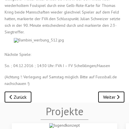
wiederholtem Foulspiel durch eine Gelb-Rote-Karte für Thomas
Kring beide Mannschaften wieder gleichviel Spieler auf dem Feld
hatten, markierte der FVA den Schlusspunkt. Julian Schweizer setzte
sich in der 90. Minute entscheidend durch und markierte den 2:3-
Siegtreffer.
Nächste Spiele:
So. ; 04.12.2016 ; 14:30 Uhr: FVA I – FV Schelklingen/Hausen
(Achtung !: Verlegung auf Samstag möglich. Bitte auf Fusssball.de
nachschauen !)
Vorheriger Beitrag: 2. Mann.: FV Altshausen II – SGM Kanzach
Nächster Beit
Zurück
Weiter
Projekte