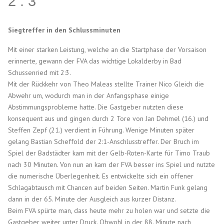
2 : 3
Siegtreffer in den Schlussminuten
Mit einer starken Leistung, welche an die Startphase der Vorsaison
erinnerte, gewann der FVA das wichtige Lokalderby in Bad
Schussenried mit 2:3.
Mit der Rückkehr von Theo Maleas stellte Trainer Nico Gleich die
Abwehr um, wodurch man in der Anfangsphase einige
Abstimmungsprobleme hatte. Die Gastgeber nutzten diese
konsequent aus und gingen durch 2 Tore von Jan Dehmel (16.) und
Steffen Zepf (21.) verdient in Führung. Wenige Minuten später
gelang Bastian Scheffold der 2:1-Anschlusstreffer. Der Bruch im
Spiel der Badstädter kam mit der Gelb-Roten-Karte für Timo Traub
nach 30 Minuten. Von nun an kam der FVA besser ins Spiel und nutzte
die numerische Überlegenheit. Es entwickelte sich ein offener
Schlagabtausch mit Chancen auf beiden Seiten. Martin Funk gelang
dann in der 65. Minute der Ausgleich aus kurzer Distanz.
Beim FVA spürte man, dass heute mehr zu holen war und setzte die
Gastgeber weiter unter Druck. Obwohl in der 88. Minute nach