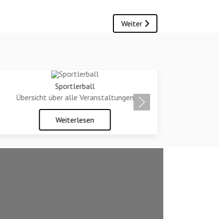
Nächster Beitrag: Bezirksliga
Weiter
Sportlerball
Übersicht über alle Veranstaltungen
D
Weiterlesen