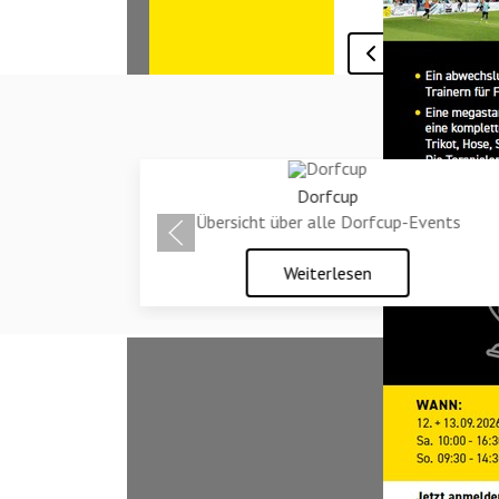
Vorheriger Beitrag
Zurück
Dorfcup
Übersicht über alle Dorfcup-Events
Weiterlesen