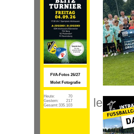
FVA-Fotos 26/27
Molet Fotografie
Heute:
70
letzte 
Gestern:
217
Gesamt:
335.103