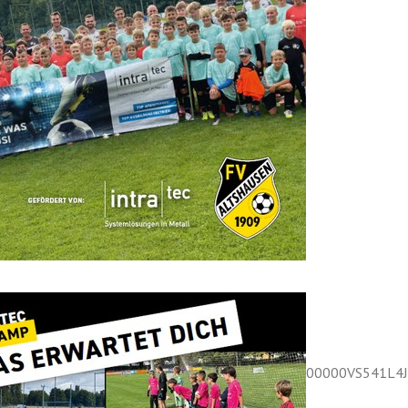
Spiele 18/19
{fussballergebnisse 0249VO72EG000000VS541L