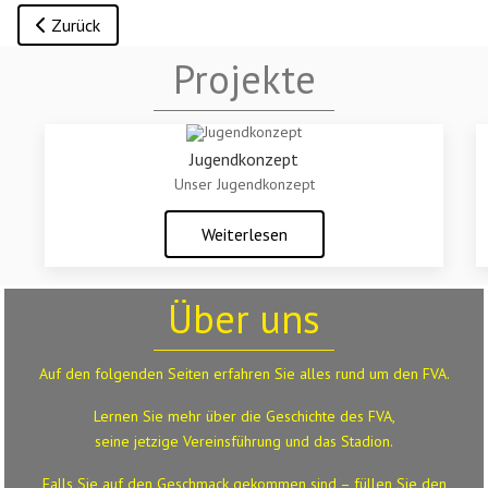
Vorheriger Beitrag: Sportliche Leitung 19/20_1
Zurück
Projekte
Jugendkonzept
Unser Jugendkonzept
Weiterlesen
Über uns
Auf den folgenden Seiten erfahren Sie alles rund um den FVA.
Lernen Sie mehr über die Geschichte des FVA,
seine jetzige Vereinsführung und das Stadion.
Falls Sie auf den Geschmack gekommen sind – füllen Sie den