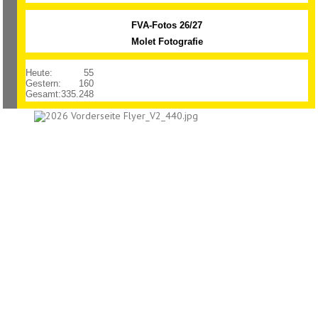
FVA-Fotos 26/27
Molet Fotografie
Heute:
55
Gestern:
160
Gesamt:
335.248