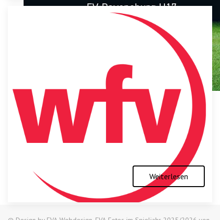
Weiterlesen
© Design by FVA-Webdesign, FVA-Fotos im Spieljahr 2025/2026 von