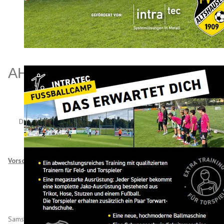
AH
FC Laiz – FV Altshausen ausgefallen
Der erste Gegner in dieser Saison der ein Spiel abgesagt hat.
Vorschau AH (geplant):
Samstag, 29.05.2010 ; 19:00 Uhr : FV Altshausen (AH) - Team Fa.