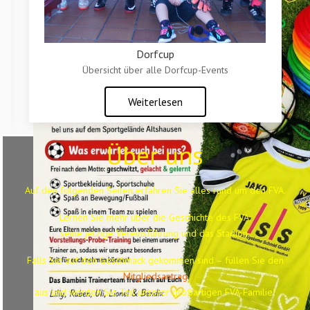
Dorfcup
Übersicht über alle Dorfcup-Events
Weiterlesen
Über uns
Auf den folgenden Seiten erfahren Sie alles rund um den FVA.
Lernen Sie mehr über die Geschichte des FVA,
seine jetzige Vereinsführung und das Stadion.
Falls Sie auf den Geschmack gekommen sind – füllen Sie den
Mitgliedsantrag
aus
und werden Sie Teil unserer großartigen FVA-Familie!