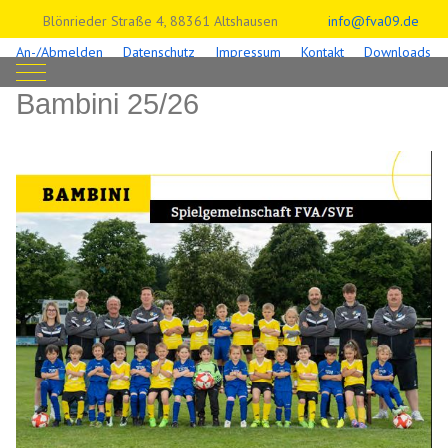
Blönrieder Straße 4, 88361 Altshausen
info@fva09.de
An-/Abmelden
Datenschutz
Impressum
Kontakt
Downloads
Mobile Menu Toggle
Bambini 25/26