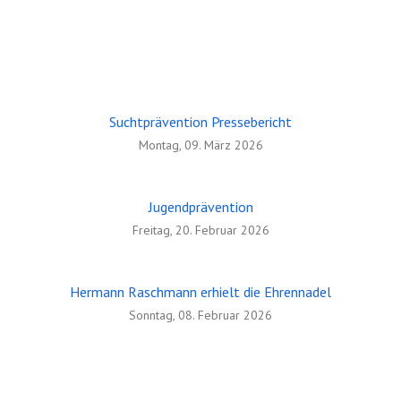
Bericht über die Jahreshauptversammlung 2026 am
08.05.2026
Freitag, 29. Mai 2026
Suchtprävention Pressebericht
Einladung zur Jahreshauptversammlung 2026
Montag, 09. März 2026
Dienstag, 28. April 2026
Jugendprävention
Freitag, 20. Februar 2026
Hermann Raschmann erhielt die Ehrennadel
Sonntag, 08. Februar 2026