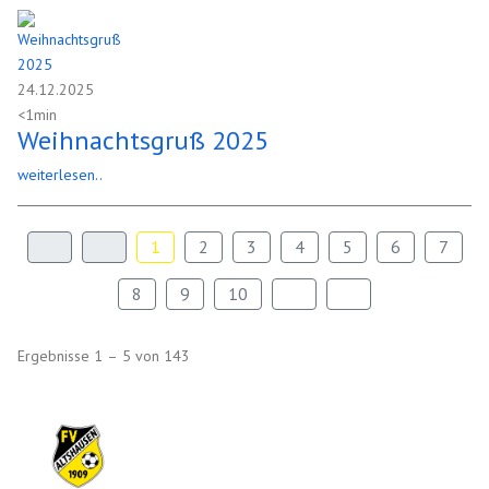
24.12.2025
<1min
Weihnachtsgruß 2025
weiterlesen..
1
2
3
4
5
6
7
8
9
10
Ergebnisse 1 – 5 von 143