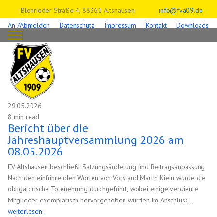
Blönrieder Straße 4, 88361 Altshausen
info@fva09.de
An-/Abmelden
Datenschutz
Impressum
Kontakt
Downloads
Mobile Menu Toggle
29.05.2026
8 min read
Bericht über die
Jahreshauptversammlung 2026 am
08.05.2026
FV Altshausen beschließt Satzungsänderung und Beitragsanpassung
Nach den einführenden Worten von Vorstand Martin Kiem wurde die
obligatorische Totenehrung durchgeführt, wobei einige verdiente
Mitglieder exemplarisch hervorgehoben wurden.Im Anschluss
...
weiterlesen..