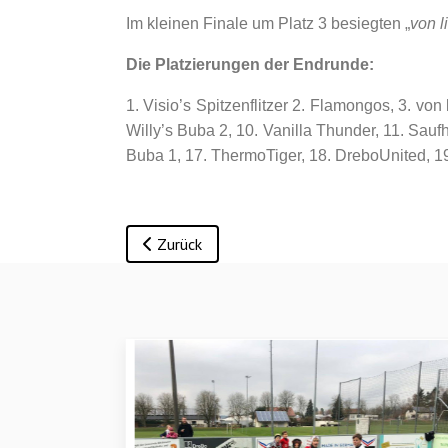
Im kleinen Finale um Platz 3 besiegten „
von l
Die Platzierungen der Endrunde:
1. Visio’s Spitzenflitzer 2. Flamongos, 3. vo
Willy’s Buba 2, 10. Vanilla Thunder, 11. Sau
Buba 1, 17. ThermoTiger, 18. DreboUnited, 1
Vorheriger Beitrag: Dorfcup 2025 Anmeldung
Zurück