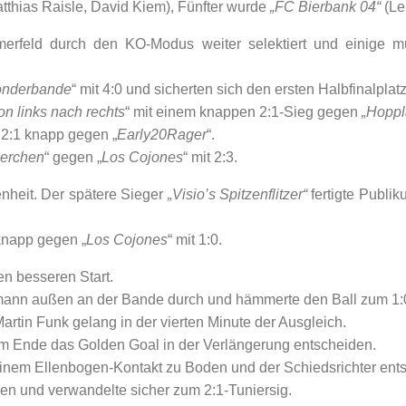
atthias Raisle, David Kiem), Fünfter wurde
„FC Bierbank 04“
(Le
erfeld durch den KO-Modus weiter selektiert und einige m
onderbande
“ mit 4:0 und sicherten sich den ersten Halbfinalplatz
on links nach rechts
“ mit einem knappen 2:1-Sieg gegen
„Hoppl
 2:1 knapp gegen „
Early20Rager
“.
ierchen
“ gegen „
Los Cojones
“ mit 2:3.
enheit. Der spätere Sieger
„Visio’s Spitzenflitzer“
fertigte Publik
knapp gegen „
Los Cojones
“ mit 1:0.
en besseren Start.
mann außen an der Bande durch und hämmerte den Ball zum 1:0
rtin Funk gelang in der vierten Minute der Ausgleich.
am Ende das Golden Goal in der Verlängerung entscheiden.
nem Ellenbogen-Kontakt zu Boden und der Schiedsrichter entsc
en und verwandelte sicher zum 2:1-Tuniersig.