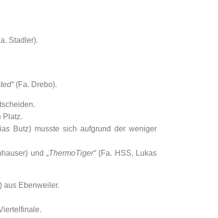
a. Stadler).
ted“
(Fa. Drebo).
tscheiden.
 Platz.
ias Butz) musste sich aufgrund der weniger
nhauser) und „
ThermoTiger“
(Fa. HSS, Lukas
) aus Ebenweiler.
ertelfinale.