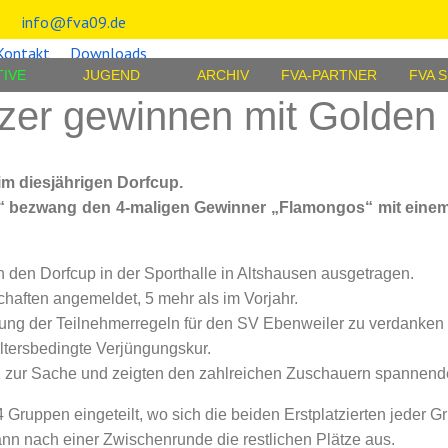
info@fva09.de
Kontakt
Downloads
TIVE
JUGEND
ARCHIV
FVA-PARTNER
FVA 
itzer gewinnen mit Golden
im diesjährigen Dorfcup.
zer“ bezwang den 4-maligen Gewinner „Flamongos“ mit einem
 den Dorfcup in der Sporthalle in Altshausen ausgetragen.
aften angemeldet, 5 mehr als im Vorjahr.
ung der Teilnehmerregeln für den SV Ebenweiler zu verdanken 
ltersbedingte Verjüngungskur.
iz zur Sache und zeigten den zahlreichen Zuschauern spannende
Gruppen eingeteilt, wo sich die beiden Erstplatzierten jeder Gr
ann nach einer Zwischenrunde die restlichen Plätze aus.