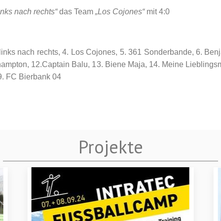
inks nach rechts“
das Team
„Los Cojones“
mit 4:0
n links nach rechts, 4. Los Cojones, 5. 361 Sonderbande, 6. Be
fhampton, 12.Captain Balu, 13. Biene Maja, 14. Meine Lieblings
9. FC Bierbank 04
Projekte