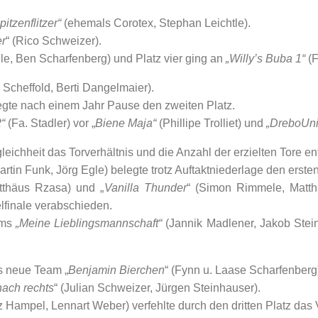
pitzenflitzer“
(ehemals Corotex, Stephan Leichtle).
r
“ (Rico Schweizer).
le, Ben Scharfenberg) und Platz vier ging an
„Willy’s Buba 1“
(F
n Scheffold, Berti Dangelmaier).
legte nach einem Jahr Pause den zweiten Platz.
“
(Fa. Stadler) vor „
Biene Maja“
(Phillipe Trolliet) und
„DreboUni
ichheit das Torverhältnis und die Anzahl der erzielten Tore en
Martin Funk, Jörg Egle) belegte trotz Auftaktniederlage den ersten
tthäus Rzasa) und „
Vanilla Thunder
“ (Simon Rimmele, Matth
elfinale verabschieden.
ams
„Meine Lieblingsmannschaft“
(Jannik Madlener, Jakob Stei
s neue Team „
Benjamin Bierchen
“ (Fynn u. Laase Scharfenberg
nach rechts
“ (Julian Schweizer, Jürgen Steinhauser).
 Hampel, Lennart Weber) verfehlte durch den dritten Platz das Vi