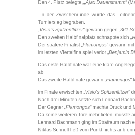
Den 4. Platz belegte
„
„
Ajax Dauerstramm
“ (M
In der Zwischenrunde wurde das Teilnehm
Turniersieg begraben.
„Visio’s Spitzenflitzer“
gewann gegen „
361 S
Den zweiten Halbfinalplatz schnappte sich „
v
Der spätere Finalist „
Flamongos
“ gewann mit
Im letzten Viertelfinalspiel verlor „
Benjamin B
Das erste Halbfinale war eine klare Angeleg
ab.
Das zweite Halbfinale gewann „
Flamongos
“ 
Im Finale erwischten „
Visio’s Spitzenflitzer
“ d
Nach drei Minuten setzte sich Lennard Bach
Der Gegner
„Flamongos“
machte Druck und Ma
Da keine weiteren Tore mehr fielen, musste 
Lennard Bachmann ging im Strafraum nach ei
Niklas Schnell ließ vom Punkt nichts anbrenn