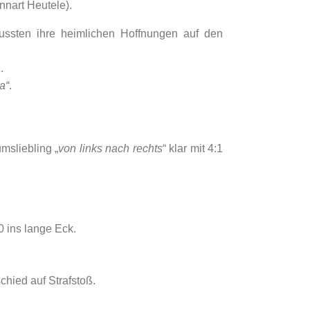
nnart Heutele).
ussten ihre heimlichen Hoffnungen auf den
.
a“
.
umsliebling „
von links nach rechts
“ klar mit 4:1
 ins lange Eck.
hied auf Strafstoß.