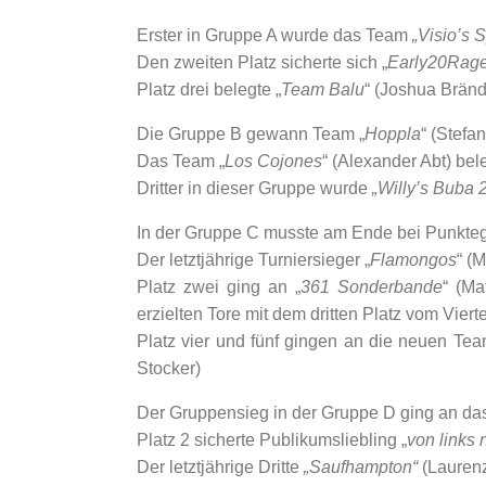
Erster in Gruppe A wurde das Team
„Visio’s S
Den zweiten Platz sicherte sich „
Early20Rage
Platz drei belegte „
Team Balu
“ (Joshua Bränd
Die Gruppe B gewann Team „
Hoppla
“ (Stefa
Das Team „
Los Cojones
“ (Alexander Abt) be
Dritter in dieser Gruppe wurde
„Willy’s Buba 2
In der Gruppe C musste am Ende bei Punktegle
Der letztjährige Turniersieger „
Flamongos
“ (
Platz zwei ging an „
361 Sonderbande
“ (Ma
erzielten Tore mit dem dritten Platz vom Viert
Platz vier und fünf gingen an die neuen Te
Stocker)
Der Gruppensieg in der Gruppe D ging an da
Platz 2 sicherte Publikumsliebling „
von links 
Der letztjährige Dritte
„Saufhampton“
(Laurenz