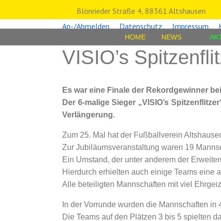
Blönrieder Straße 4, 88361 Altshausen
An-/Abmelden
Datenschutz
Impressum
HOME
NEWS
AK
VISIO’s Spitzenfl
Es war eine Finale der Rekordgewinner be
Der 6-malige Sieger „VISIO’s Spitzenflit
Verlängerung.
Zum 25. Mal hat der Fußballverein Altshausen
Zur Jubiläumsveranstaltung waren 19 Mannsch
Ein Umstand, der unter anderem der Erweiter
Hierdurch erhielten auch einige Teams eine a
Alle beteiligten Mannschaften mit viel Ehrge
In der Vorrunde wurden die Mannschaften in 4 
Die Teams auf den Plätzen 3 bis 5 spielten d