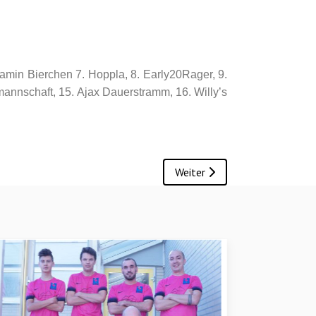
njamin Bierchen 7. Hoppla, 8. Early20Rager, 9.
mannschaft, 15. Ajax Dauerstramm, 16. Willy’s
Nächster Beitrag: Dorfcup 202
Weiter