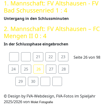
1. Mannschaft: FV Altshausen - FV
Bad Schussenried 1 : 4
Untergang in den Schlussminuten
2. Mannschaft: FV Altshausen – FC
Mengen II 0 : 4
In der Schlussphase eingebrochen
21
22
23
Seite 26 von 98
24
25
26
27
28
29
30
© Design by FVA-Webdesign, FVA-Fotos im Spieljahr
2025/2026 von
Molet Fotografie