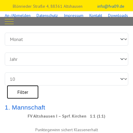
Blönrieder Straße 4, 88361 Altshausen
info@fva09.de
An-/Abmelden
Datenschutz
Impressum
Kontakt
Downloads
Mobile Menu Toggle
Filter
Monat
Jahr
Anzeige #
Filter
1. Mannschaft
FV Altshausen I – Sprf. Kirchen 1:1 (1:1)
Punktegewinn sichert Klassenerhalt