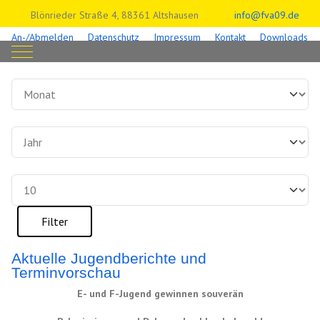
Blönrieder Straße 4, 88361 Altshausen
info@fva09.de
An-/Abmelden
Datenschutz
Impressum
Kontakt
Downloads
Mobile Menu Toggle
Filter
Monat
Jahr
Anzeige #
Filter
Aktuelle Jugendberichte und
Terminvorschau
E- und F-Jugend gewinnen souverän