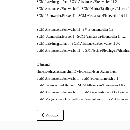
SGM Laiz/Inzigkofen - SGM Altshausen/Ebenweiler I 1:2
SGM Altshausen/Ebenweiler I - SGM Neufra/Riedlingen/Altheim I
SGM Uttenweiler/Bussen II - SGM Altshausen/Ebenweiler I 0:11
SGM Altshausen/Ebenweiler II - SV Braunenweiler 1:3
SGM Uttenweiler/Bussen I - SGM Altshausen/Ebenweiler II 1:2
SGM Laiz/Inzigkofen I - SGM Altshausen/Ebenweiler II 6:0
SGM Altshausen/Ebenweiler II - SGM Neufra/Riedlingen/Altheim I
E-Jugend:
Hallenbezirksmeisterschaft Zwischenrunde in Sigmaringen:
SGM Altshausen/Ebenweiler I - SGM Scheer/Ennetach 5:1
SGM Federsee/Bad Buchau - SGM Altshausen/Ebenweiler I 0:2
SGM Altshausen/Ebenweiler I - SGM Gammertingen/Alb-Lauchert
SGM Mägerkingen/Trochtelfingen/Steinhilben I - SGM Altshausen/
Vorheriger Beitrag: Jugendergebnisse vom 29
Zurück