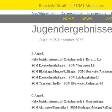
Blönrieder Straße 4, 88361 Altshausen
An-/Abmelden
Datenschutz
Impressum
HOME
NEWS
AK
Jugendergebnisse
Erstellt: 05. Dezember 2025
B-Jugend:
Hallenbezirksmeisterschaft Zwischenrunde in Rot a. d. Rot
SGM Ebenweiler/Altshausen - SGM Warthausen 1:8
SGM Blochingen/Mengen/Rulfingen - SGM Ebenweiler/Altshausen
SGM Ebenweiler/Altshausen - SGM Laiz/Inzigkofen 0:4
SGM Tannheim-Iller/Rot - SGM Ebenweiler/Altshausen 4:0
C-Jugend:
Hallenbezirksmeisterschaft Zwischenrunde in Gammertingen
SGM Altshausen/Ebenweiler I - SGM Blochingen/Mengen/Rulfing