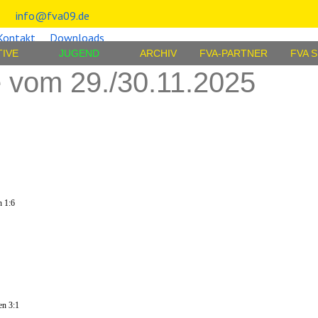
info@fva09.de
Kontakt
Downloads
TIVE
JUGEND
ARCHIV
FVA-PARTNER
FVA 
 vom 29./30.11.2025
 1:6
en 3:1