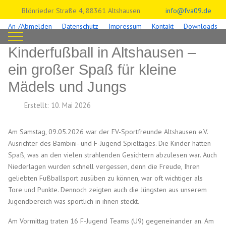
Blönrieder Straße 4, 88361 Altshausen
info@fva09.de
An-/Abmelden
Datenschutz
Impressum
Kontakt
Downloads
Mobile Menu Toggle
Kinderfußball in Altshausen –
ein großer Spaß für kleine
Mädels und Jungs
Erstellt: 10. Mai 2026
Am Samstag, 09.05.2026 war der FV-Sportfreunde Altshausen e.V.
Ausrichter des Bambini- und F-Jugend Spieltages. Die Kinder hatten
Spaß, was an den vielen strahlenden Gesichtern abzulesen war. Auch
Niederlagen wurden schnell vergessen, denn die Freude, Ihren
geliebten Fußballsport ausüben zu können, war oft wichtiger als
Tore und Punkte. Dennoch zeigten auch die Jüngsten aus unserem
Jugendbereich was sportlich in ihnen steckt.
Am Vormittag traten 16 F-Jugend Teams (U9) gegeneinander an. Am