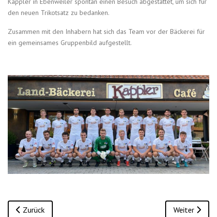
Kappler in Ebenweiler spontan einen Besuch abgestattet, um sich für
den neuen Trikotsatz zu bedanken.
Zusammen mit den Inhabern hat sich das Team vor der Bäckerei für
ein gemeinsames Gruppenbild aufgestellt.
Vorheriger Beitrag: Jahreshauptversammlung 2022
Nächster Bei
Zurück
Weiter