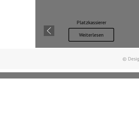
Platzkassierer
Weiterlesen
© Desig