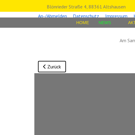
Blönrieder Straße 4, 88361 Altshausen
An-/Abmelden
Datenschutz
Impressum
HOME
NEWS
AK
Am Sams
Vorheriger Beitrag: Badmit GmbH sponsert F
Zurück