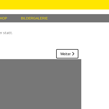
SHOP
BILDERGALERIE
r statt.
Nächster Beitrag: Bericht vom
Weiter