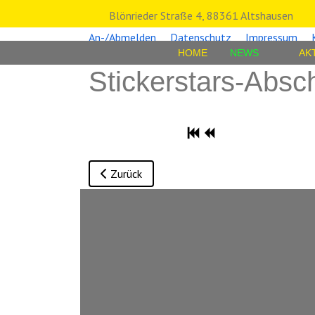
Blönrieder Straße 4, 88361 Altshausen
An-/Abmelden
Datenschutz
Impressum
HOME
NEWS
AK
Stickerstars-Absc
Vorheriger Beitrag: Nachruf Walter Wenzel
Zurück