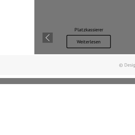
Platzkassierer
Weiterlesen
© Desig