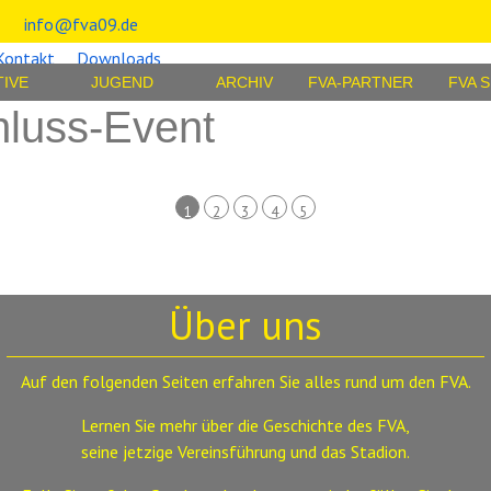
info@fva09.de
Kontakt
Downloads
TIVE
JUGEND
ARCHIV
FVA-PARTNER
FVA 
hluss-Event
1
2
3
4
5
Über uns
Auf den folgenden Seiten erfahren Sie alles rund um den FVA.
Lernen Sie mehr über die Geschichte des FVA,
seine jetzige Vereinsführung und das Stadion.