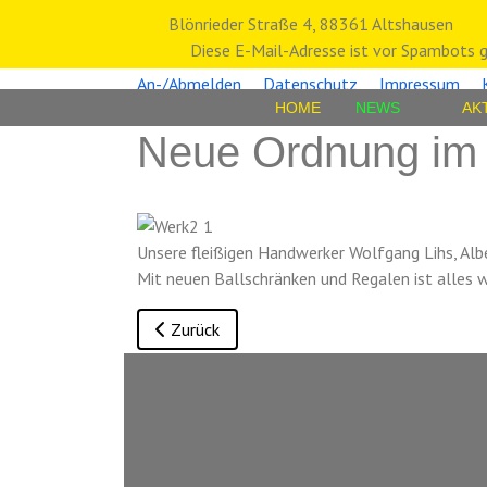
Blönrieder Straße 4, 88361 Altshausen
Diese E-Mail-Adresse ist vor Spambots g
An-/Abmelden
Datenschutz
Impressum
HOME
NEWS
AK
Neue Ordnung im 
Unsere fleißigen Handwerker Wolfgang Lihs, Al
Mit neuen Ballschränken und Regalen ist alles w
Vorheriger Beitrag: Sportplatzputzete 2025
Zurück