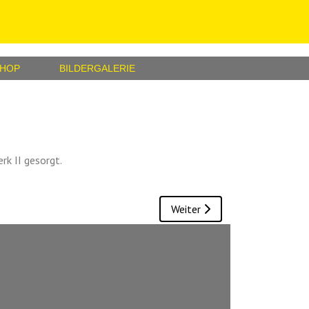
SHOP
BILDERGALERIE
k II gesorgt.
Nächster Beitrag: VR Bank D
Weiter