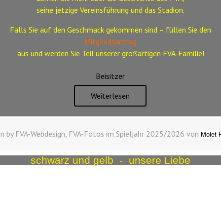
seine jetzige Vereinsführung und das Stadion.
Falls Sie auf den Geschmack gekommen sind – füllen Sie den
Mitgliedsantrag
aus
und werden Sie Teil unserer großartigen FVA-Familie!
Beisitzer
Weiterlesen
n by FVA-Webdesign, FVA-Fotos im Spieljahr 2025/2026 von
Molet 
schwarz und gelb - unsere Liebe