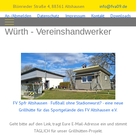
Blönrieder Straße 4, 88361 Altshausen
info@fva09.de
An-/Abmelden
Datenschutz
Impressum
Kontakt
Downloads
Mobile Menu Toggle
Würth - Vereinshandwerker
FV Spfr Altshausen · Fußball ohne Stadionwurst? - eine neue
Grillhütte für das Sportgelände des FV Altshausen e.V.
Geht bitte auf den Link, tragt Eure E-Mail-Adresse ein und stimmt
TÄGLICH für unser Grillhütten-Projekt.