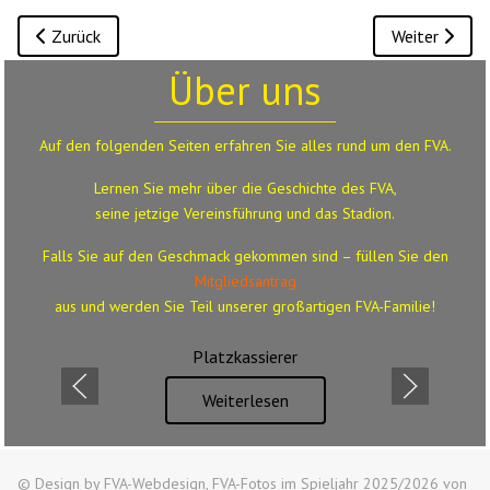
Vorheriger Beitrag: Schiedsrichterneulingskurs
Nächster Beit
Zurück
Weiter
Über uns
Auf den folgenden Seiten erfahren Sie alles rund um den FVA.
Lernen Sie mehr über die Geschichte des FVA,
seine jetzige Vereinsführung und das Stadion.
Falls Sie auf den Geschmack gekommen sind – füllen Sie den
Mitgliedsantrag
aus
und werden Sie Teil unserer großartigen FVA-Familie!
Platzkassierer
Weiterlesen
© Design by FVA-Webdesign, FVA-Fotos im Spieljahr 2025/2026 von