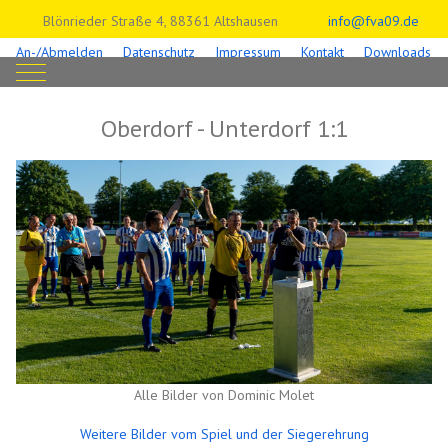
Blönrieder Straße 4, 88361 Altshausen
info@fva09.de
An-/Abmelden
Datenschutz
Impressum
Kontakt
Downloads
Mobile Menu Toggle
Oberdorf - Unterdorf 1:1
Alle Bilder von Dominic Molet
Weitere Bilder vom Spiel und der Siegerehrung