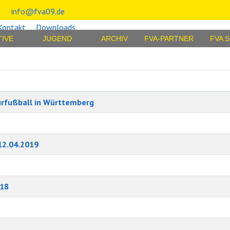
info@fva09.de
Kontakt
Downloads
TIVE
JUGEND
ARCHIV
FVA-PARTNER
FVA 
urfußball in Württemberg
12.04.2019
018