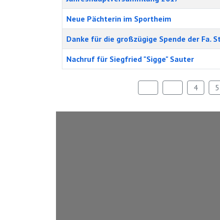
Neue Pächterin im Sportheim
Danke für die großzügige Spende der Fa. S
Nachruf für Siegfried "Sigge" Sauter
4
5