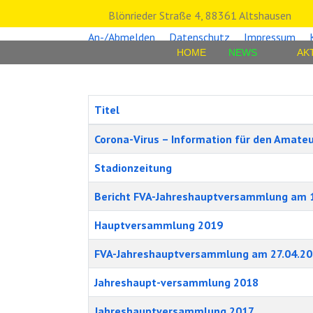
Blönrieder Straße 4, 88361 Altshausen
An-/Abmelden
Datenschutz
Impressum
HOME
NEWS
AK
Titel
Beiträge
Corona-Virus – Information für den Amate
Stadionzeitung
Bericht FVA-Jahreshauptversammlung am 
Hauptversammlung 2019
FVA-Jahreshauptversammlung am 27.04.2
Jahreshaupt-versammlung 2018
Jahreshauptversammlung 2017