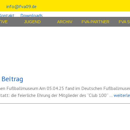
info@fva09.de
Kontakt
Downloads
TIVE
JUGEND
ARCHIV
FVA-PARTNER
FVA 
Werner Werz im DFB - Club 100 Beitrag
hen Fußballmuseum Am 05.04.25 fand im Deutschen Fußballmuseu
att: die feierliche Ehrung der Mitglieder des “Club 100”
...
weiterle