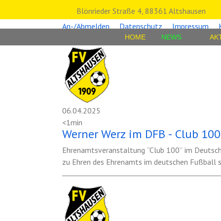
Blönrieder Straße 4, 88361 Altshausen
An-/Abmelden
Datenschutz
Impressum
HOME
NEWS
AK
06.04.2025
<1min
Ehrenamtsveranstaltung “Club 100” im Deutsc
zu Ehren des Ehrenamts im deutschen Fußball st