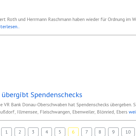
bert Roth und Herrmann Raschmann haben wieder für Ordnung im We
terlesen..
übergibt Spendenschecks
e VR Bank Donau-Oberschwaben hat Spendenschecks übergeben. Sie
Zußdorf, Illmensee, Fleischwangen, Ebenweiler, Blönried, Ebers
wei
1
2
3
4
5
6
7
8
9
10