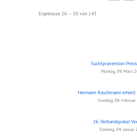
Ergebnisse 26 – 30 von 143
Suchtprävention Press
Bericht über die Jahreshauptversamm
Montag, 09. März 
Freitag, 29. Mai 2
Hermann Raschmann erhielt 
Sonntag, 08. Februa
26. Verbandspokal Vo
Sonntag, 04. Januar