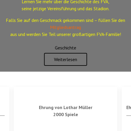
Lernen Sie mehr über die Geschichte des FVA,
seine jetzige Vereinsführung und das Stadion.
Falls Sie auf den Geschmack gekommen sind – füllen Sie den
Mitgliedsantrag
aus
und werden Sie Teil unserer großartigen FVA-Familie!
Stadion
Weiterlesen
Ehrung von Lothar Müller
E
2000 Spiele